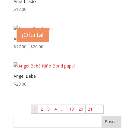
Amartillado
$
18.00
¡Oferta!
Amate
Rango
$
17.00
-
$
20.00
de
precios:
desde
$17.00
Ángel Bebé
hasta
$
20.00
$20.00
1
2
3
4
…
19
20
21
→