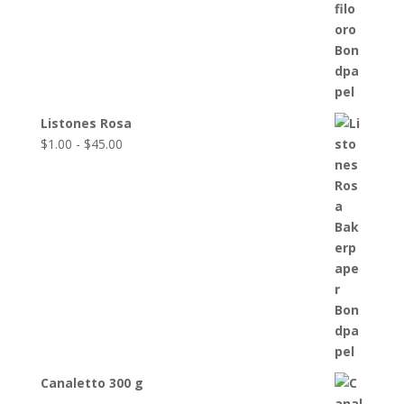
Listones Rosa
Rango
$
1.00
-
$
45.00
de
precios:
desde
$1.00
hasta
$45.00
Canaletto 300 g