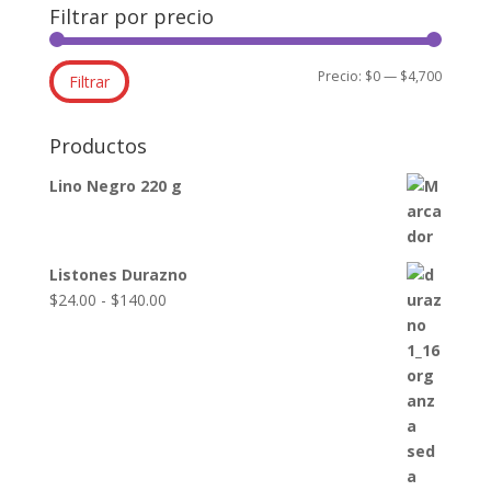
Filtrar por precio
Precio
Precio
Precio:
$0
—
$4,700
Filtrar
mínimo
máxim
Productos
Lino Negro 220 g
Listones Durazno
Rango
$
24.00
-
$
140.00
de
precios:
desde
$24.00
hasta
$140.00