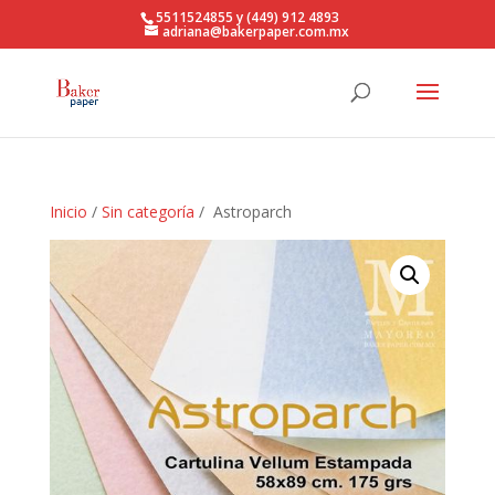
5511524855 y (449) 912 4893
adriana@bakerpaper.com.mx
Inicio
/
Sin categoría
/ Astroparch