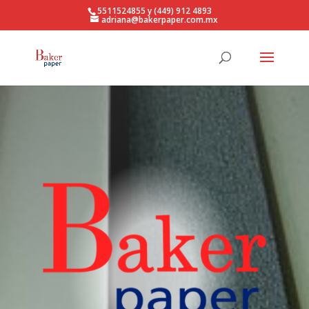
5511524855 y (449) 912 4893
adriana@bakerpaper.com.mx