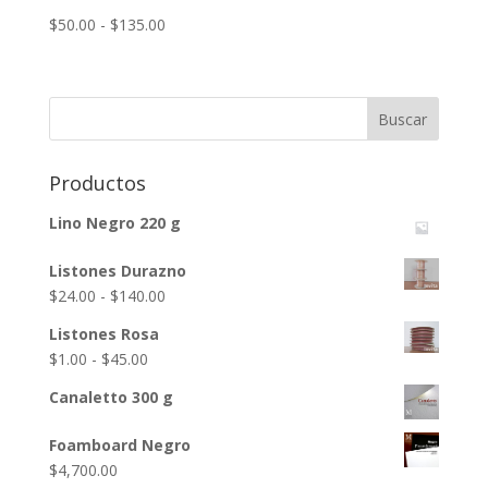
Rango
$
50.00
-
$
135.00
de
precios:
desde
$50.00
hasta
$135.00
Productos
Lino Negro 220 g
Listones Durazno
Rango
$
24.00
-
$
140.00
de
Listones Rosa
precios:
Rango
$
1.00
-
$
45.00
desde
de
$24.00
Canaletto 300 g
precios:
hasta
desde
Foamboard Negro
$140.00
$1.00
$
4,700.00
hasta