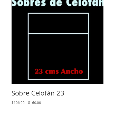
Sobre Celofán 23
Rango
$
106.00
-
$
160.00
de
precios: