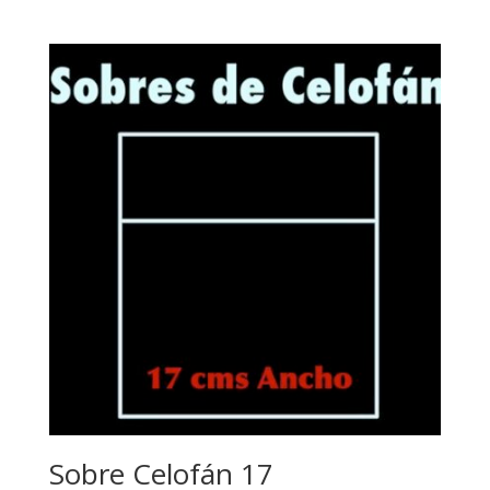
de
precios:
desde
$71.00
hasta
$160.00
Sobre Celofán 17