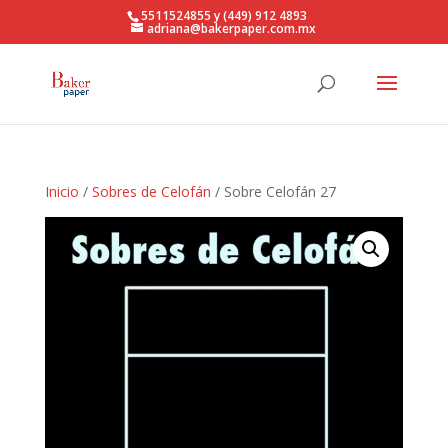
5511524855 y (449) 912 4893
adriana@bakerpaper.com.mx
Inicio
/
Sobres de Celofán
/ Sobre Celofán 27