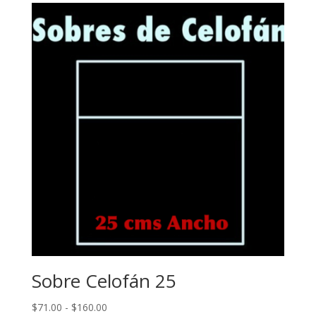
desde
$106.00
hasta
$160.00
Sobre Celofán 25
Rango
$
71.00
-
$
160.00