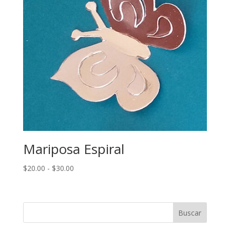
Mariposa Espiral
Rango
$
20.00
-
$
30.00
de
precios:
desde
$20.00
hasta