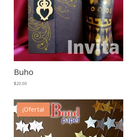
Buho
$
20.00
¡Oferta!