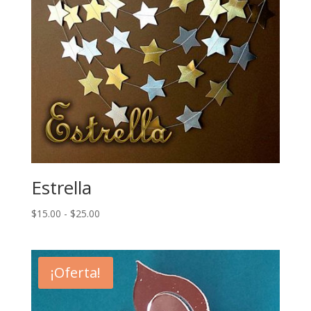
Estrella
Rango
$
15.00
-
$
25.00
de
precios:
desde
¡Oferta!
$15.00
hasta
$25.00