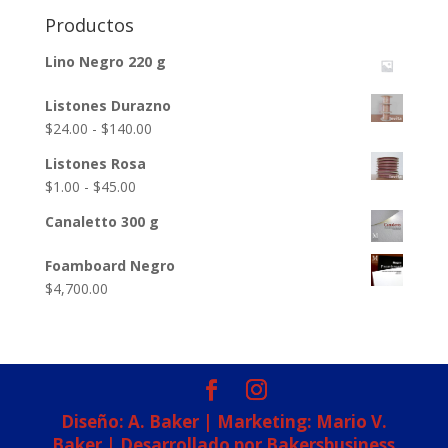
$30.00
Productos
Lino Negro 220 g
Listones Durazno
Rango
$
24.00
-
$
140.00
de
Listones Rosa
precios:
Rango
$
1.00
-
$
45.00
desde
de
$24.00
Canaletto 300 g
precios:
hasta
desde
Foamboard Negro
$140.00
$1.00
$
4,700.00
hasta
$45.00
Diseño: A. Baker | Marketing: Mario V.
Baker | Desarrollado por Bakersbusiness