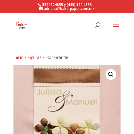
5511524855 y (449) 912 4893
adriana@bakerpaper.com.mx
Inicio
/
Figuras
/ Flor Grande