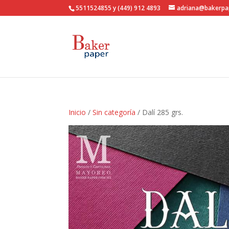
5511524855 y (449) 912 4893
adriana@bakerpa
Inicio
/
Sin categoría
/ Dalí 285 grs.