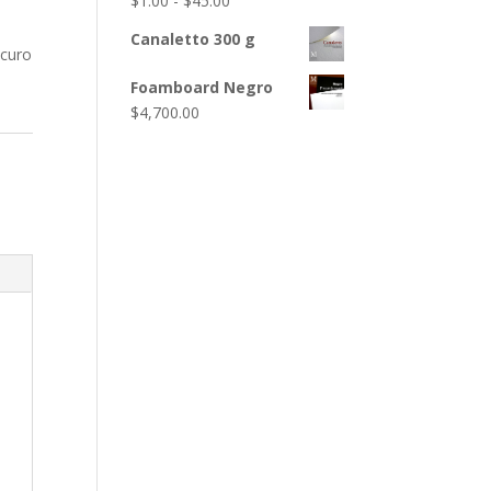
$
1.00
-
$
45.00
desde
de
$24.00
Canaletto 300 g
precios:
scuro
hasta
desde
Foamboard Negro
$140.00
$1.00
$
4,700.00
hasta
$45.00