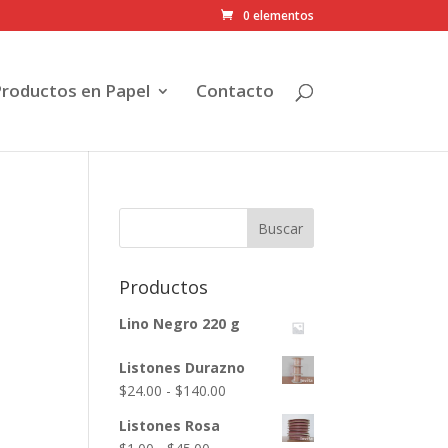
0 elementos
Productos en Papel
Contacto
Productos
Lino Negro 220 g
Listones Durazno
Rango
$
24.00
-
$
140.00
de
Listones Rosa
precios:
Rango