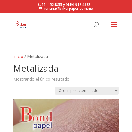
5511524855 y (449) 912 4893
adriana@bakerpaper.com.mx
Inicio
/ Metalizada
Metalizada
Mostrando el único resultado