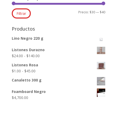
Precio
Precio
Precio:
$30
—
$40
Filtrar
mínimo
máxim
Productos
Lino Negro 220 g
Listones Durazno
Rango
$
24.00
-
$
140.00
de
Listones Rosa
precios:
Rango
$
1.00
-
$
45.00
desde
de
$24.00
Canaletto 300 g
precios:
hasta
desde
Foamboard Negro
$140.00
$1.00
$
4,700.00
hasta
$45.00