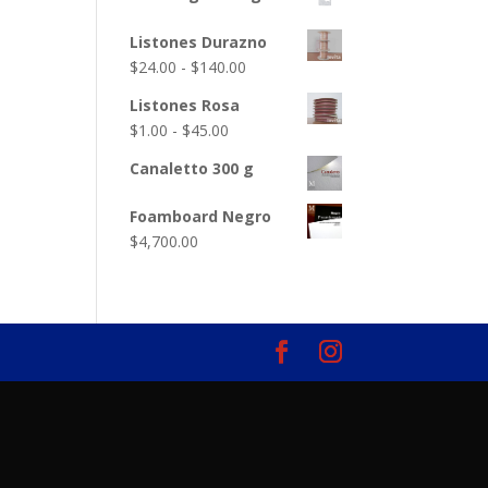
Listones Durazno
Rango
$
24.00
-
$
140.00
de
Listones Rosa
precios:
Rango
$
1.00
-
$
45.00
desde
de
$24.00
Canaletto 300 g
precios:
hasta
desde
Foamboard Negro
$140.00
$1.00
$
4,700.00
hasta
$45.00