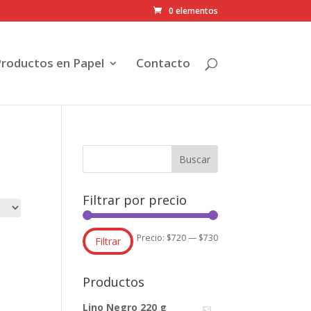
0 elementos
Productos en Papel
Contacto
Filtrar por precio
Precio
Precio
Precio:
$720
—
$730
Filtrar
mínimo
máximo
Productos
Lino Negro 220 g