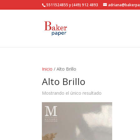
5511524855 y (449) 912 4893
adriana@bakerpa
Inicio
/ Alto Brillo
Alto Brillo
Mostrando el único resultado