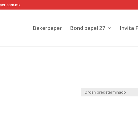
per.com.mx
Bakerpaper
Bond papel 27
Invita 